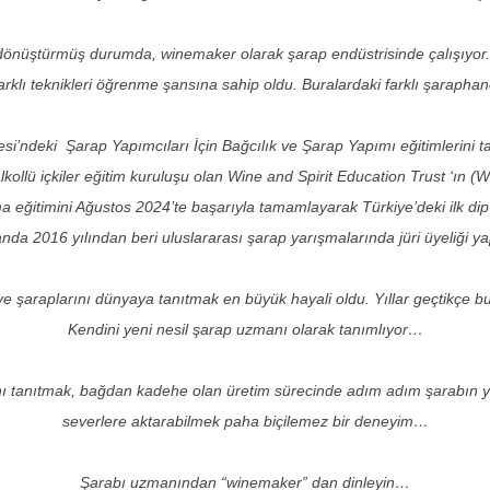
ine dönüştürmüş durumda, winemaker olarak şarap endüstrisinde çalışıyor
farklı teknikleri öğrenme şansına sahip oldu. Buralardaki farklı şaraphane
tesi’ndeki Şarap Yapımcıları İçin Bağcılık ve Şarap Yapımı eğitimlerini
llü içkiler eğitim kuruluşu olan Wine and Spirit Education Trust ‘ın (WS
a eğitimini Ağustos 2024’te başarıyla tamamlayarak Türkiye’deki ilk 
da 2016 yılından beri uluslararası şarap yarışmalarında jüri üyeliği ya
 ve şaraplarını dünyaya tanıtmak en büyük hayali oldu. Yıllar geçtikç
Kendini yeni nesil şarap uzmanı olarak tanımlıyor…
nı tanıtmak, bağdan kadehe olan üretim sürecinde adım adım şarabın y
severlere aktarabilmek paha biçilemez bir deneyim…
Şarabı uzmanından “winemaker” dan dinleyin…