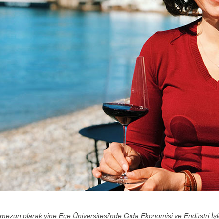
ezun olarak yine Ege Üniversitesi’nde Gıda Ekonomisi ve Endüstri İşletm