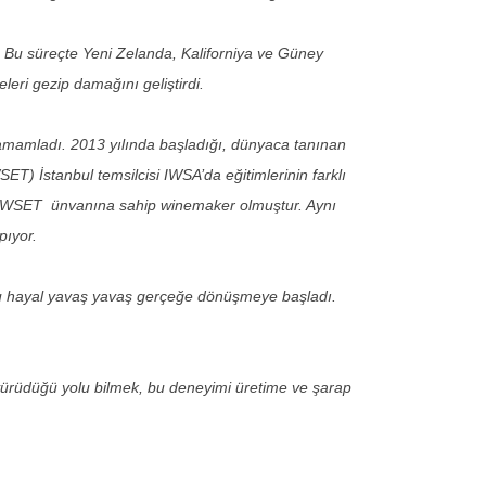
. Bu süreçte Yeni Zelanda, Kaliforniya ve Güney
leri gezip damağını geliştirdi.
 tamamladı. 2013 yılında başladığı, dünyaca tanınan
ET) İstanbul temsilcisi IWSA’da eğitimlerinin farklı
dipWSET ünvanına sahip winemaker olmuştur. Aynı
pıyor.
e bu hayal yavaş yavaş gerçeğe dönüşmeye başladı.
ürüdüğü yolu bilmek, bu deneyimi üretime ve şarap