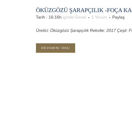
ÖKÜZGÖZÜ ŞARAPÇILIK -FOÇA KAR
Tarih : 16:16h
içinde
Genel
1 Yorum
Paylaş
Üretici: Öküzgözü Şarapçılık Rekolte: 2017 Çeşit: F
DEVAMINI OKU