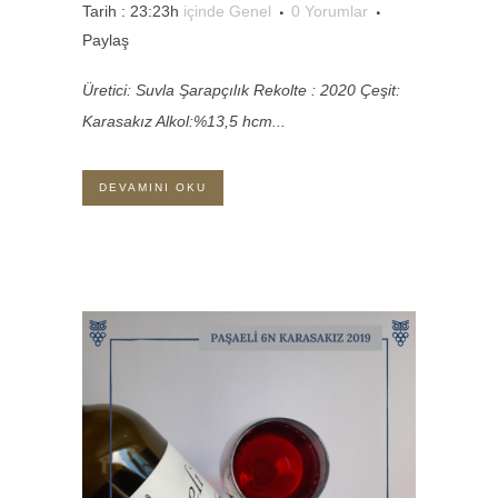
Tarih : 23:23h
içinde
Genel
0 Yorumlar
Paylaş
Üretici: Suvla Şarapçılık Rekolte : 2020 Çeşit:
Karasakız Alkol:%13,5 hcm...
DEVAMINI OKU