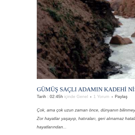
GÜMÜŞ SAÇLI ADAMIN KADEHI NI
Tarih : 02:45h
içinde
Genel
1 Yorum
Paylaş
Çok, ama çok uzun zaman önce, dünyanın bilinmeyen
Zor hayatlar yaşayıp, hatıraları, geri alınamaz hatala
hayatlarından...