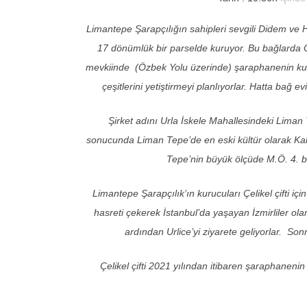
Limantepe Şarapçılığın sahipleri sevgili Didem ve 
17 dönümlük bir parselde kuruyor. Bu bağlarda Cha
mevkiinde (Özbek Yolu üzerinde) şaraphanenin kurul
çeşitlerini yetiştirmeyi planlıyorlar. Hatta bağ 
Şirket adını Urla İskele Mahallesindeki Liman
sonucunda Liman Tepe’de en eski kültür olarak Kalk
Tepe’nin büyük ölçüde M.Ö. 4. bi
Limantepe Şarapçılık’ın kurucuları Çelikel çifti iç
hasreti çekerek İstanbul’da yaşayan İzmirliler ol
ardından Urlice’yi ziyarete geliyorlar. Sonr
Çelikel çifti 2021 yılından itibaren şaraphane