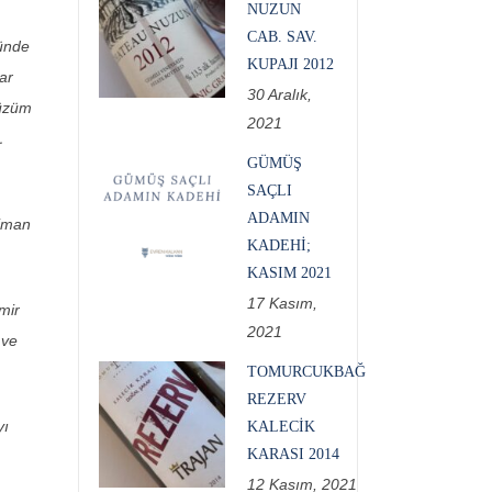
NUZUN
CAB. SAV.
yünde
KUPAJI 2012
ar
30 Aralık,
 üzüm
2021
…
GÜMÜŞ
SAÇLI
ADAMIN
Liman
KADEHI;
KASIM 2021
17 Kasım,
mir
2021
 ve
TOMURCUKBAĞ
REZERV
yı
KALECIK
KARASI 2014
12 Kasım, 2021