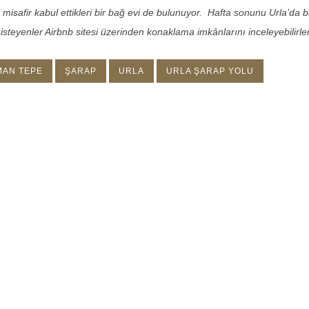
misafir kabul ettikleri bir bağ evi de bulunuyor. Hafta sonunu Urla’da 
 isteyenler Airbnb sitesi üzerinden konaklama imkânlarını inceleyebilirler
MAN TEPE
ŞARAP
URLA
URLA ŞARAP YOLU