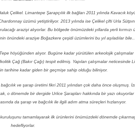
Haluk Çelikel. Limantepe Şarapçılık ilk bağları 2011 yılında Kavacık kö
rdonnay üzümü yetiştiriliyor. 2013 yılında ise Çelikel çifti Urla Sütpın
acağı araziyi alıyorlar. Bu bölgede önümüzdeki yıllarda yerli kırmızı
evinin önündeki araziye Boğazkere çeşidi üzümlerini bu yıl aşıladılar bile
 Tepe höyüğünden alıyor. Bugüne kadar yürütülen arkeolojik çalışmalar
olitik Çağ (Bakır Çağı) tespit edilmiş. Yapılan çalışmalar neticesinde 
n tarihine kadar giden bir geçmişe sahip olduğu biliniyor.
in bağcılık ve şarap üretimi fikri 2011 yılından çok daha önce oluşmuş. İz
arak, o dönemde bir dergide Urlice Şarapları hakkında bir yazı okuyorlar
asında da şarap ve bağcılık ile ilgili adım atma süreçleri hızlanıyor.
nin kuruluşunu tamamlayarak ilk ürünlerini önümüzdeki dönemde çıkarma
hedefliyorlar.