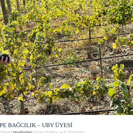
E BAĞCILIK – UBY ÜYESİ
e
Genel
tarafından
Evren Kalkan
0 Yorumlar