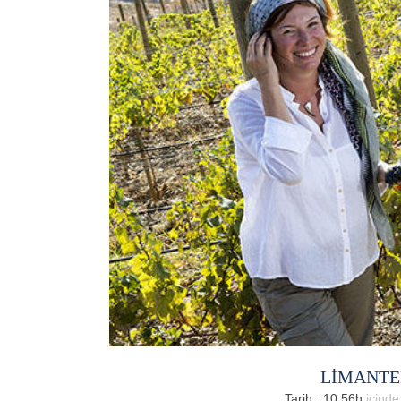
LİMANTEP
Tarih : 10:56h
içind