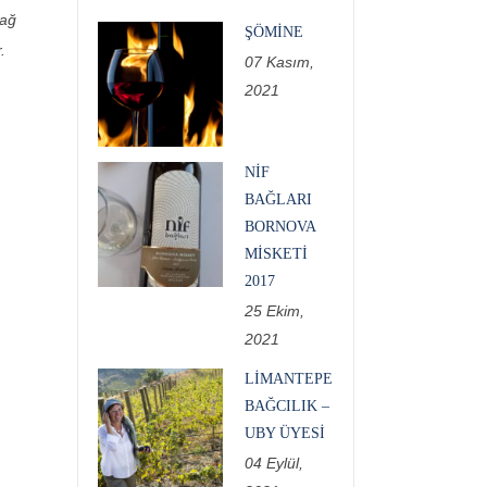
bağ
ŞÖMINE
.
07 Kasım,
2021
NIF
BAĞLARI
BORNOVA
MISKETI
2017
25 Ekim,
2021
LİMANTEPE
BAĞCILIK –
UBY ÜYESİ
04 Eylül,